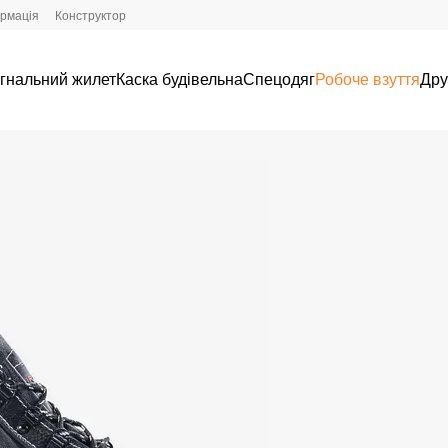
ормація
Конструктор
гнальний жилет
Каска будівельна
Спецодяг
Робоче взуття
Дру