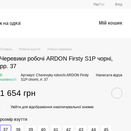
Укр
Рус
Вхід
Мій кошик
к на одязі
Головна
Робоче взуття
Робочі черевики
Черевики робочі ARDON Firsty S1P чорні,
рр. 37
В
Артикул: Cherevyky robochi ARDON Firsty
Написати відгук
наявності
S1P chorni, rr. 37
1 654 грн
Увійти
для відображення накопичувальної знижки
%
розмір взуття
37
38
39
40
41
42
43
44
45