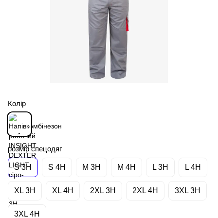
Колір
розмір спецодяг
S 3H
S 4H
M 3H
M 4H
L 3H
L 4H
XL 3H
XL 4H
2XL 3H
2XL 4H
3XL 3H
3XL 4H