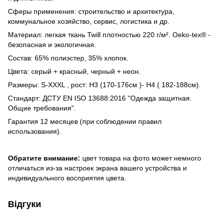
Сферы применения: строительство и архитектура,
коммунальное хозяйство, сервис, логистика и др.
Материал: легкая ткань Twill плотностью 220 г/м². Oeko-tex® -
безопасная и экологичная.
Состав: 65% полиэстер, 35% хлопок.
Цвета: серый + красный, черный + неон.
Размеры: S-XXXL , рост: Н3 (170-176см )- Н4 ( 182-188см).
Стандарт: ДСТУ EN ISO 13688:2016 "Одежда защитная.
Общие требования".
Гарантия 12 месяцев (при соблюдении правил
использования).
Обратите внимание:
цвет товара на фото может немного
отличаться из-за настроек экрана вашего устройства и
индивидуального восприятия цвета.
Відгуки