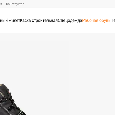
ия
Конструктор
ный жилет
Каска строительная
Спецодежда
Рабочая обувь
Пе