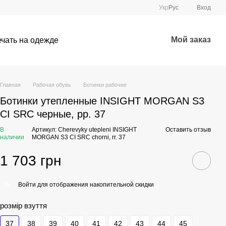
Укр
Рус
Вход
Мой заказ
чать на одежде
Главная
Рабочая обувь
Ботинки рабочие
Ботинки утепленные INSIGHT MORGAN S3
CI SRC черные, рр. 37
В
Артикул: Cherevyky utepleni INSIGHT
Оставить отзыв
наличии
MORGAN S3 CI SRC chorni, rr. 37
1 703 грн
Войти
для отображения накопительной скидки
%
розмір взуття
37
38
39
40
41
42
43
44
45