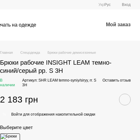
Укр
Рус
Вход
Мой заказ
чать на одежде
Главная
Спецодежда
Брюки рабочие демисезонные
Брюки рабочие INSIGHT LEAM темно-
синий/серый рр. S 3H
В
Артикул: SHR LEAM temno-syniy/siryy, rr. S
Оставить отзыв
наличии
3H
2 183 грн
Войти
для отображения накопительной скидки
%
Выберите цвет