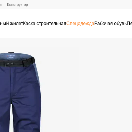
ия
Конструктор
ный жилет
Каска строительная
Спецодежда
Рабочая обувь
Пе