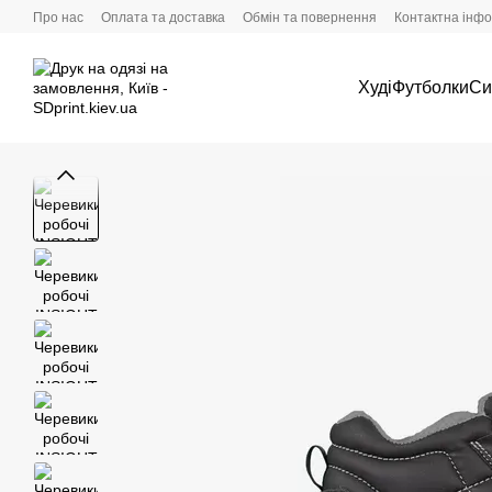
Перейти до основного контенту
Про нас
Оплата та доставка
Обмін та повернення
Контактна інф
Худі
Футболки
Си