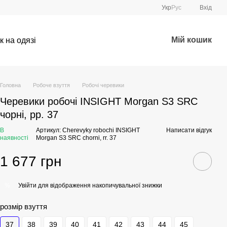
Укр
Рус
Вхід
Мій кошик
к на одязі
Головна
Робоче взуття
Робочі черевики
Черевики робочі INSIGHT Morgan S3 SRC
чорні, рр. 37
В
Артикул: Cherevyky robochi INSIGHT
Написати відгук
наявності
Morgan S3 SRC chorni, rr. 37
1 677 грн
Увійти
для відображення накопичувальної знижки
%
розмір взуття
37
38
39
40
41
42
43
44
45