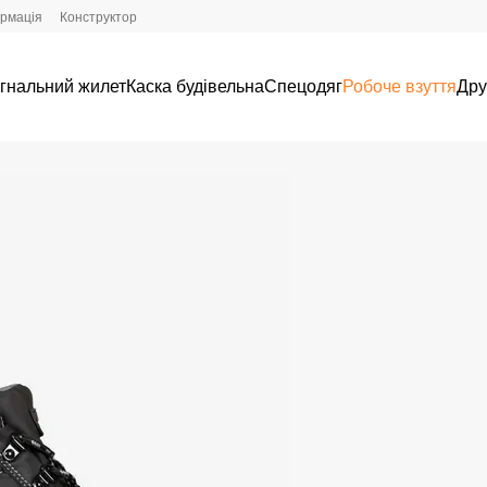
ормація
Конструктор
гнальний жилет
Каска будівельна
Спецодяг
Робоче взуття
Дру