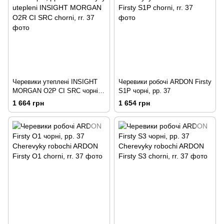
Черевики утеплені INSIGHT
Черевики робочі ARDON Firsty
MORGAN О2Р CI SRC чорні,
S1P чорні, рр. 37
рр. 37
1 664 грн
1 654 грн