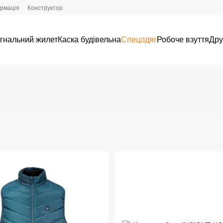
ормація
Конструктор
гнальний жилет
Каска будівельна
Спецодяг
Робоче взуття
Дру