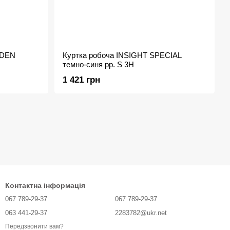
LDEN
Куртка робоча INSIGHT SPECIAL
темно-синя рр. S 3H
1 421 грн
Контактна інформація
067 789-29-37
067 789-29-37
063 441-29-37
2283782@ukr.net
Передзвонити вам?