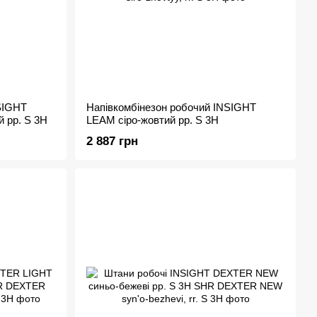
SIGHT
Напівкомбінезон робочий INSIGHT
 рр. S 3H
LEAM сіро-жовтий рр. S 3H
2 887 грн