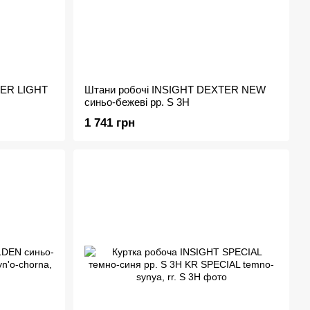
TER LIGHT
Штани робочі INSIGHT DEXTER NEW
синьо-бежеві рр. S 3H
1 741 грн