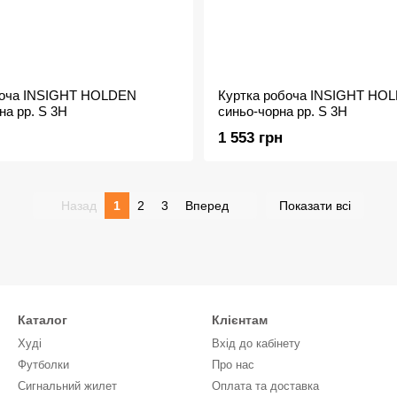
боча INSIGHT HOLDEN
Куртка робоча INSIGHT HO
на рр. S 3H
синьо-чорна рр. S 3H
1 553 грн
Назад
1
2
3
Вперед
Показати всі
Каталог
Клієнтам
Худі
Вхід до кабінету
Футболки
Про нас
Сигнальний жилет
Оплата та доставка