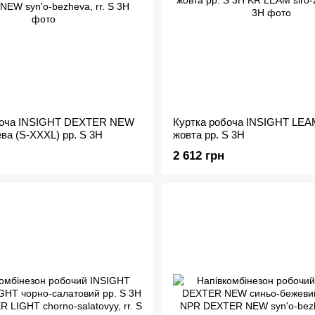
боча INSIGHT DEXTER NEW
Куртка робоча INSIGHT LEAM
ва (S-XXXL) рр. S 3H
жовта рр. S 3H
2 612 грн