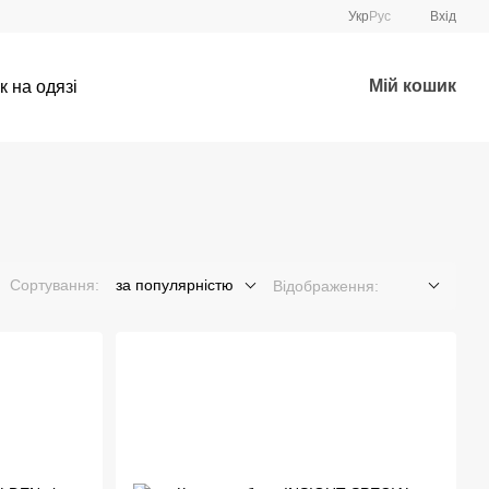
Укр
Рус
Вхід
Мій кошик
к на одязі
Сортування:
за популярністю
Відображення: