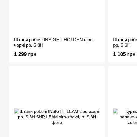
Штани робочі INSIGHT HOLDEN сіро-
Штани робо
чорні рр. S 3H
рр. S 3H
1 299 грн
1 105 грн