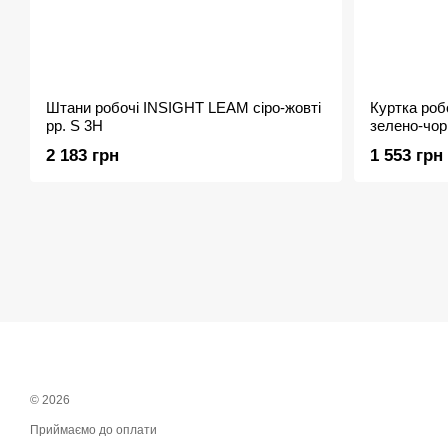
Штани робочі INSIGHT LEAM сіро-жовті
Куртка ро
рр. S 3H
зелено-чор
2 183 грн
1 553 грн
© 2026
Приймаємо до оплати