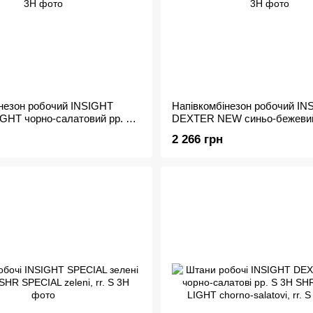
незон робочий INSIGHT
Напівкомбінезон робочий IN
GHT чорно-салатовий рр. S
DEXTER NEW синьо-бежевий
2 266 грн