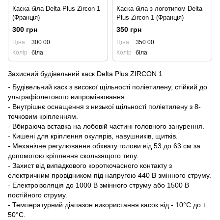
Каска біла Delta Plus Zircon 1
Каска біла з логотипом Delta
(Франція)
Plus Zircon 1 (Франція)
300 грн
350 грн
Ціна
300.00
Ціна
350.00
Колір
біла
Колір
біла
Захисний будівельний каск Delta Plus ZIRCON 1
- Будівельний каск з високої щільності поліетилену, стійкий до
ультрафіолетового випромінювання.
- Внутрішнє оснащення з низької щільності поліетилену з 8-
точковим кріпленням.
- Вбираюча вставка на лобовій частині головного занурення.
- Кишені для кріплення окулярів, навушників, щитків.
- Механічне регулювання обхвату голови від 53 до 63 см за
допомогою кріплення скользящого типу.
- Захист від випадкового короткочасного контакту з
електричним провідником під напругою 440 В змінного струму.
- Електроізоляція до 1000 В змінного струму або 1500 В
постійного струму.
- Температурний діапазон використання касок від - 10°C до +
50°C.