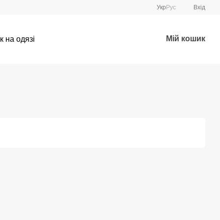
Укр
Рус
Вхід
Мій кошик
к на одязі