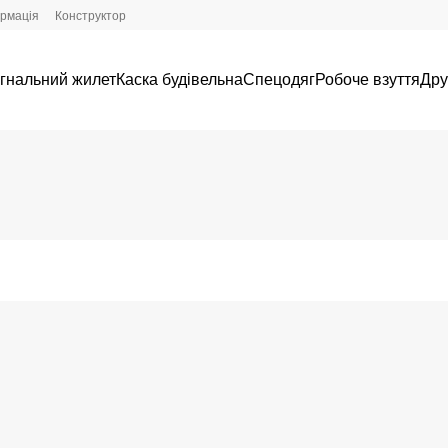
ормація
Конструктор
гнальний жилет
Каска будівельна
Спецодяг
Робоче взуття
Дру